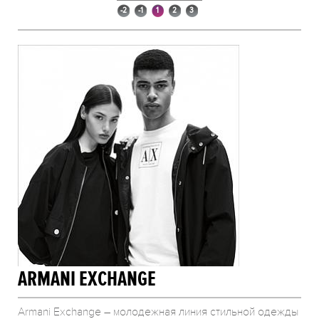
-2
-1
1
2
3
ARMANI EXCHANGE
Armani Exchange – молодежная линия стильной одежды